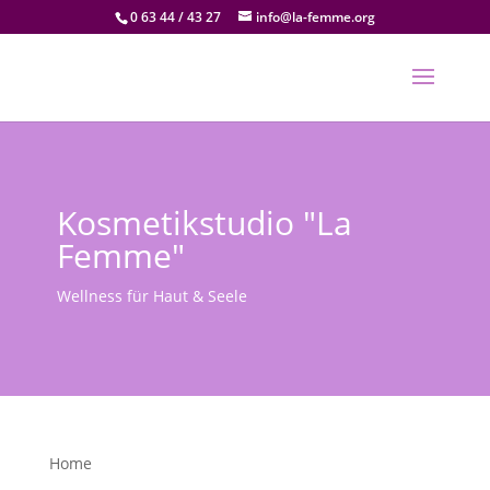
0 63 44 / 43 27
info@la-femme.org
Kosmetikstudio "La
Femme"
Wellness für Haut & Seele
Home