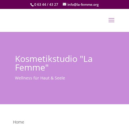
0 63 44 / 43 27
info@la-femme.org
Kosmetikstudio "La
Femme"
Wellness für Haut & Seele
Home